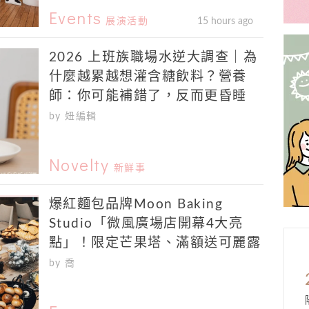
Events
展演活動
15 hours ago
2026 上班族職場水逆大調查｜為
什麼越累越想灌含糖飲料？營養
師：你可能補錯了，反而更昏睡
by 妞編輯
Novelty
新鮮事
爆紅麵包品牌Moon Baking
Studio「微風廣場店開幕4大亮
點」！限定芒果塔、滿額送可麗露
by 喬