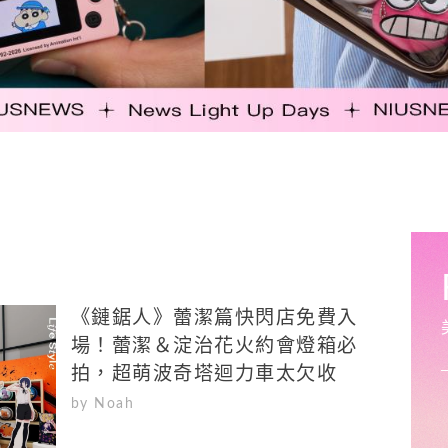
《鏈鋸人》蕾潔篇快閃店免費入
場！蕾潔＆淀治花火約會燈箱必
拍，超萌波奇塔迴力車太欠收
by Noah