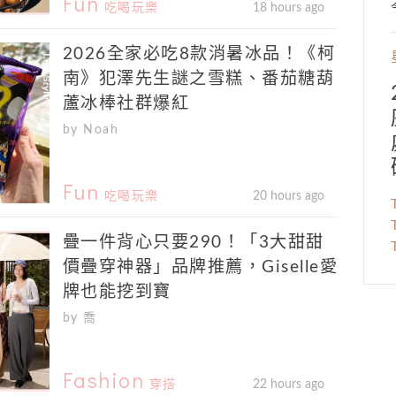
Fun
吃喝玩樂
18 hours ago
2026全家必吃8款消暑冰品！《柯
南》犯澤先生謎之雪糕、番茄糖葫
蘆冰棒社群爆紅
by Noah
Fun
吃喝玩樂
20 hours ago
疊一件背心只要290！「3大甜甜
價疊穿神器」品牌推薦，Giselle愛
牌也能挖到寶
by 喬
Fashion
穿搭
22 hours ago