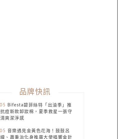
品牌快訊
.05
Bifesta碧菲絲特「出油季」推
出抗痘新款卸妝棉，夏季救星一張守
清爽潔淨感​
.05
音樂遇見金黃色花海！鼓鼓呂
思緯、蕭秉治化身推廣大使唱響金針