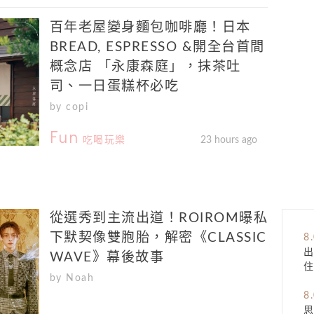
百年老屋變身麵包咖啡廳！日本
BREAD, ESPRESSO &開全台首間
概念店 「永康森庭」，抹茶吐
司、一日蛋糕杯必吃
by copi
Fun
吃喝玩樂
23 hours ago
從選秀到主流出道！ROIROM曝私
下默契像雙胞胎，解密《CLASSIC
8
WAVE》幕後故事
住
by Noah
8