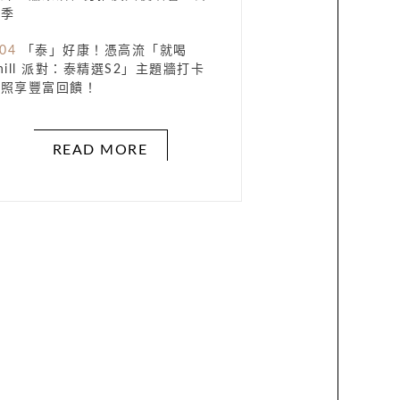
花季
.04
「泰」好康！憑高流「就喝
hill 派對：泰精選S2」主題牆打卡
合照享豐富回饋！
READ MORE