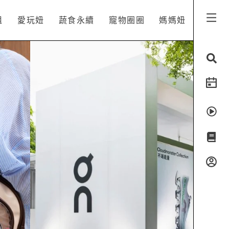
姐
愛玩妞
蔬食永續
寵物圈圈
媽媽妞