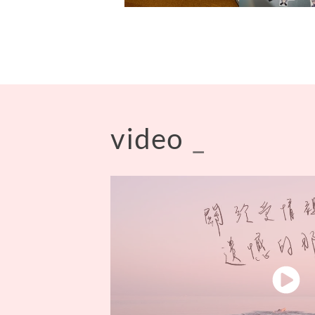
video
_