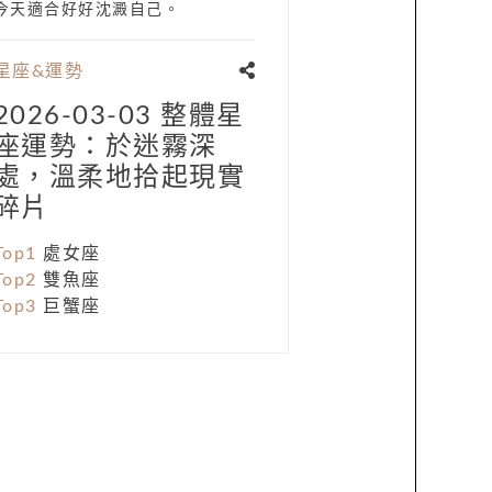
今天適合好好沈澱自己。
星座&運勢
2026-03-03 整體星
座運勢：於迷霧深
處，溫柔地拾起現實
碎片
Top1
處女座
Top2
雙魚座
Top3
巨蟹座