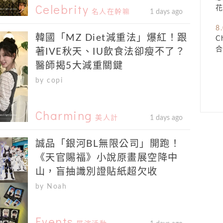
Celebrity
名人在幹嘛
1 days ago
8
韓國「MZ Diet減重法」爆紅！跟
C
著IVE秋天、IU飲食法卻瘦不了？
醫師揭5大減重關鍵
by copi
Charming
美人計
1 days ago
誠品「銀河BL無限公司」開跑！
《天官賜福》小說原畫展空降中
山，盲抽識別證貼紙超欠收
by Noah
Events